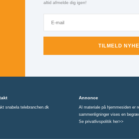
altid afmelde dig igen!
TILMELD NYH
takt
Annonce
akt snabela telebranchen.dk
Al materiale på hjemmesiden er re
sammenligninger vises en begrænset
Se privatlivspolitik her>>