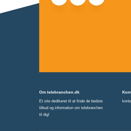
Om telebranchen.dk
Kon
Et site dedikeret til at finde de bedste
kont
tilbud og information om telebranchen
til dig!