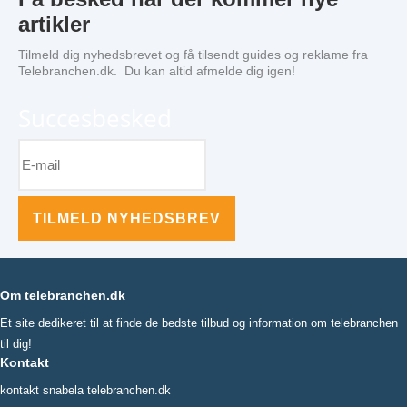
artikler
Tilmeld dig nyhedsbrevet og få tilsendt guides og reklame fra
Telebranchen.dk. Du kan altid afmelde dig igen!
Succesbesked
TILMELD NYHEDSBREV
Om telebranchen.dk
Et site dedikeret til at finde de bedste tilbud og information om telebranchen
til dig!
Kontakt
kontakt snabela telebranchen.dk