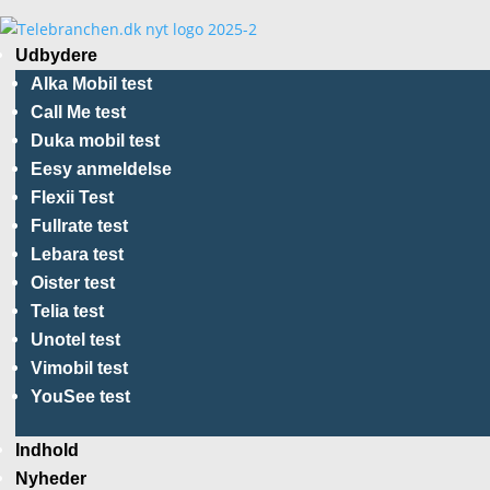
Udbydere
Alka Mobil test
Call Me test
Duka mobil test
Eesy anmeldelse
Flexii Test
Fullrate test
Lebara test
Oister test
Telia test
Unotel test
Vimobil test
YouSee test
Indhold
Nyheder