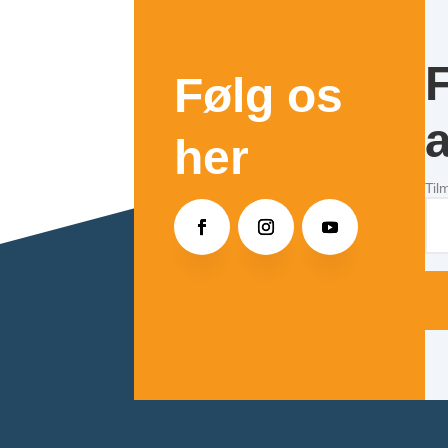
Følg os
a
her
Til