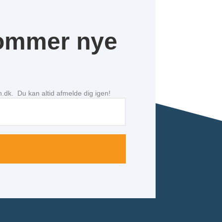
kommer nye
n.dk. Du kan altid afmelde dig igen!