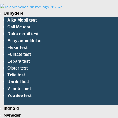
Udbydere
Alka Mobil test
Call Me test
Duka mobil test
Eesy anmeldelse
Flexii Test
Fullrate test
Lebara test
Oister test
Telia test
Unotel test
Vimobil test
YouSee test
Indhold
Nyheder