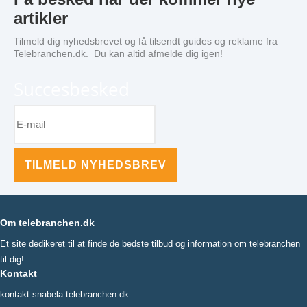
artikler
Tilmeld dig nyhedsbrevet og få tilsendt guides og reklame fra
Telebranchen.dk. Du kan altid afmelde dig igen!
Succesbesked
TILMELD NYHEDSBREV
Om telebranchen.dk
Et site dedikeret til at finde de bedste tilbud og information om telebranchen
til dig!
Kontakt
kontakt snabela telebranchen.dk