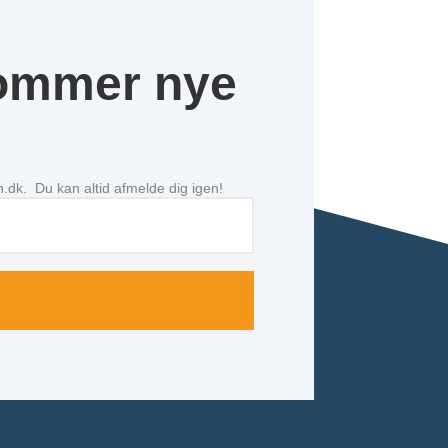
kommer nye
n.dk. Du kan altid afmelde dig igen!