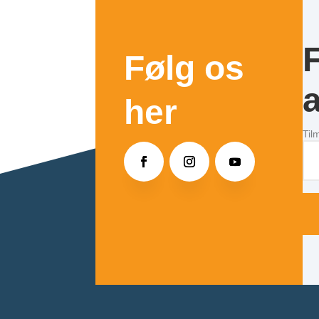
Følg os
a
her
Til