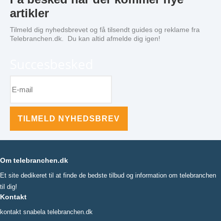
artikler
Tilmeld dig nyhedsbrevet og få tilsendt guides og reklame fra
Telebranchen.dk. Du kan altid afmelde dig igen!
Succesbesked
TILMELD NYHEDSBREV
Om telebranchen.dk
Et site dedikeret til at finde de bedste tilbud og information om telebranchen
til dig!
Kontakt
kontakt snabela telebranchen.dk