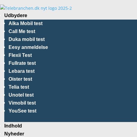
Udbydere
Alka Mobil test
Call Me test
Duka mobil test
Eesy anmeldelse
Flexii Test
Fullrate test
Lebara test
Oister test
Telia test
Unotel test
Vimobil test
YouSee test
Indhold
Nyheder