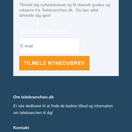
Tilmeld dig nyhedsbrevet og få tilsendt guides og
reklame fra Telebranchen.dk. Du kan altid
afmelde dig igen!
Succesbesked
TILMELD NYHEDSBREV
Om telebranchen.dk
Et site dedikeret til at finde de bedste tilbud og information
om telebranchen til dig!
Kontakt