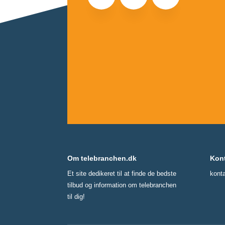
Om telebranchen.dk
Kon
Et site dedikeret til at finde de bedste
kont
tilbud og information om telebranchen
til dig!