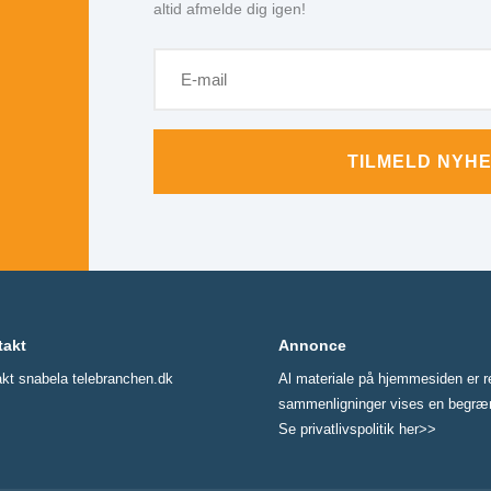
altid afmelde dig igen!
TILMELD NYH
takt
Annonce
akt snabela telebranchen.dk
Al materiale på hjemmesiden er re
sammenligninger vises en begrænset
Se privatlivspolitik her>>