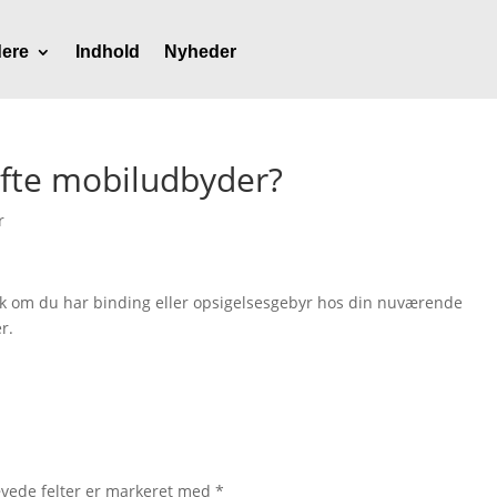
ere
Indhold
Nyheder
ifte mobiludbyder?
r
tjek om du har binding eller opsigelsesgebyr hos din nuværende
r.
vede felter er markeret med
*