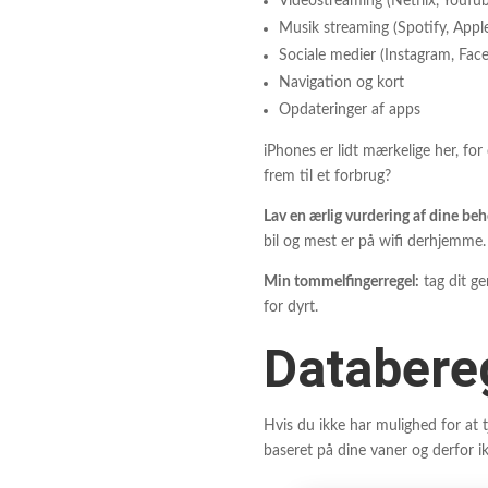
Videostreaming (Netflix, YouTub
Musik streaming (Spotify, Appl
Sociale medier (Instagram, Fac
Navigation og kort
Opdateringer af apps
iPhones er lidt mærkelige her, fo
frem til et forbrug?
Lav en ærlig vurdering af dine beh
bil og mest er på wifi derhjemme.
Min tommelfingerregel:
tag dit ge
for dyrt.
Databere
Hvis du ikke har mulighed for at 
baseret på dine vaner og derfor i