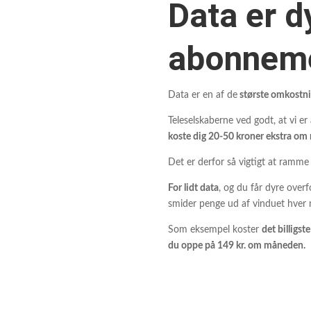
Data er d
abonneme
Data er en af de
største omkostni
Teleselskaberne ved godt, at vi e
koste dig 20-50 kroner ekstra o
Det er derfor så vigtigt at ramme
For lidt data
, og du får dyre over
smider penge ud af vinduet hver
Som eksempel koster
det billigs
du oppe på 149 kr. om måneden.