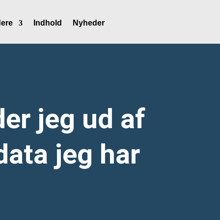
ere
Indhold
Nyheder
er jeg ud af
ata jeg har