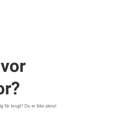
hvor
or?
g får brugt? Du er ikke alene!