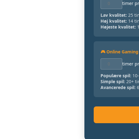
timer pr
Lav kvalitet:
25 ti
Høj kvalitet:
14 ti
Højeste kvalitet:
1
🎮 Online Gaming
timer pr
Populære spil:
10-
Simple spil:
20+ ti
Avancerede spil:
6