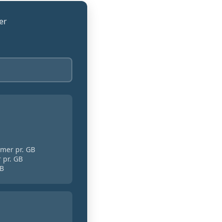
er
imer pr. GB
 pr. GB
GB