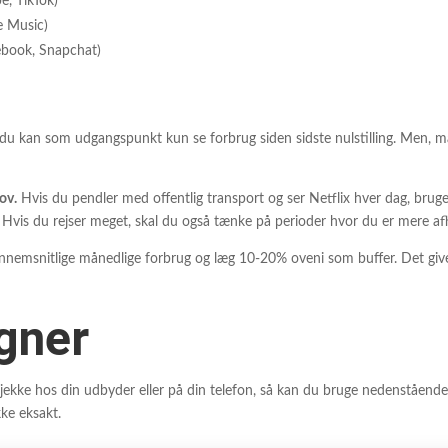
e, TikTok)
e Music)
ebook, Snapchat)
r du kan som udgangspunkt kun se forbrug siden sidste nulstilling. Men, m
ov.
Hvis du pendler med offentlig transport og ser Netflix hver dag, bru
 Hvis du rejser meget, skal du også tænke på perioder hvor du er mere a
nnemsnitlige månedlige forbrug og læg 10-20% oveni som buffer. Det giver
gner
tjekke hos din udbyder eller på din telefon, så kan du bruge nedenstående
kke eksakt.