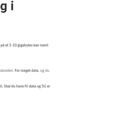
g i
el på et 5-10 gigabytes kan nemt
å måneden.
For meget data
, og du
. Skal du have fri data og 5G er