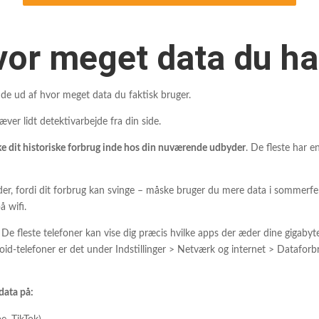
or meget data du ha
de ud af hvor meget data du faktisk bruger.
æver lidt detektivarbejde fra din side.
kke dit historiske forbrug inde hos din nuværende udbyder
. De fleste har e
der, fordi dit forbrug kan svinge – måske bruger du mere data i sommerfer
 wifi.
De fleste telefoner kan vise dig præcis hvilke apps der æder dine gigabyt
oid-telefoner er det under Indstillinger > Netværk og internet > Dataforbr
 data på: