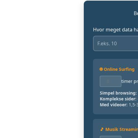
B
Hvor meget data ha
🌐 Online Surfing
timer pr
Simpel browsing:
Komplekse sider:
Med videoer:
1,5-3
🎵 Musik Streami