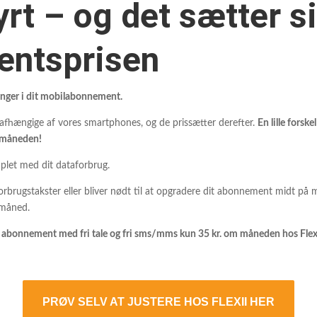
yrt – og det sætter si
ntsprisen
nger i dit mobilabonnement.
r afhængige af vores smartphones, og de prissætter derefter.
En lille forsk
m måneden!
 plet med dit dataforbrug.
forbrugstakster eller bliver nødt til at opgradere dit abonnement midt p
 måned.
te abonnement med fri tale og fri sms/mms kun 35 kr. om måneden hos Flexii
PRØV SELV AT JUSTERE HOS FLEXII HER