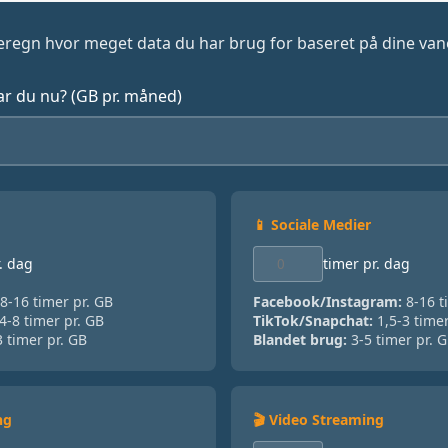
eregn hvor meget data du har brug for baseret på dine van
r du nu? (GB pr. måned)
📱 Sociale Medier
. dag
timer pr. dag
8-16 timer pr. GB
Facebook/Instagram:
8-16 t
4-8 timer pr. GB
TikTok/Snapchat:
1,5-3 timer
 timer pr. GB
Blandet brug:
3-5 timer pr. 
ng
🎬 Video Streaming