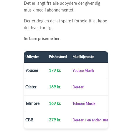
Det er langt fra alle udbydere der giver dig
musik med i abonnementet.
Der er dog en del at spare i forhold til at købe
det hver for sig.
Se bare priserne her:
Udbyder
Pris/måned
Musiktjeneste
Yousee
179 kr.
Yousee Musik
Oister
169 kr.
Deezer
Telmore
169 kr.
Telmore Musik
CBB
279 kr.
Deezer + en anden streamingtjeneste