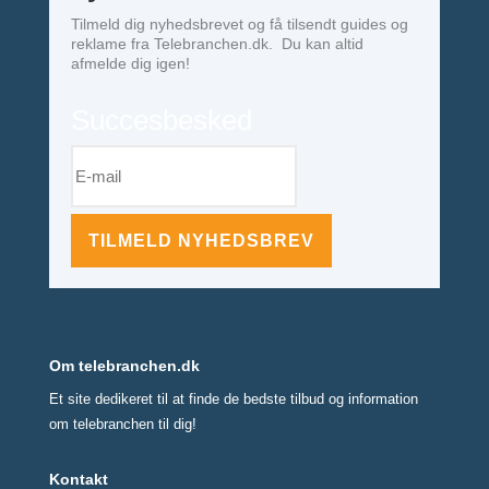
Tilmeld dig nyhedsbrevet og få tilsendt guides og
reklame fra Telebranchen.dk. Du kan altid
afmelde dig igen!
Succesbesked
TILMELD NYHEDSBREV
Om telebranchen.dk
Et site dedikeret til at finde de bedste tilbud og information
om telebranchen til dig!
Kontakt