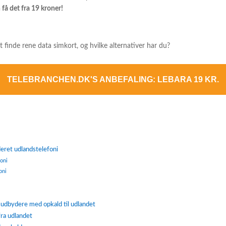
få det fra 19 kroner!
t finde rene data simkort, og hvilke alternativer har du?
TELEBRANCHEN.DK'S ANBEFALING: LEBARA 19 KR.
ret udlandstelefoni
foni
oni
dbydere med opkald til udlandet
ra udlandet