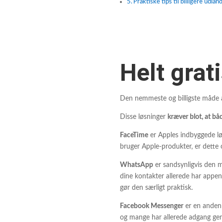
Praktiske tips til billigere udla
Helt grat
Den nemmeste og billigste måde at
Disse løsninger
kræver blot, at bå
FaceTime
er Apples indbyggede løs
bruger Apple-produkter, er dette o
WhatsApp
er sandsynligvis den m
dine kontakter allerede har appen
gør den særligt praktisk.
Facebook Messenger
er en anden 
og mange har allerede adgang ge