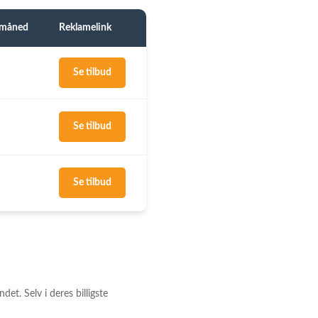
. måned
Reklamelink
Se tilbud
Se tilbud
Se tilbud
det. Selv i deres billigste