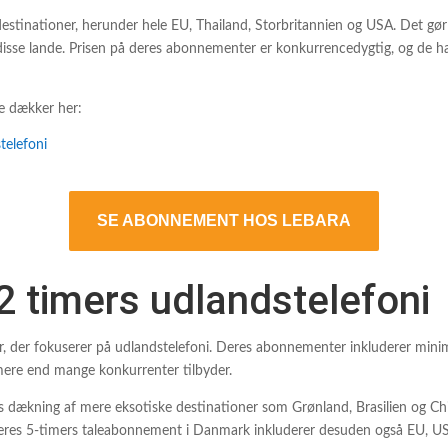
tinationer, herunder hele EU, Thailand, Storbritannien og USA. Det gør d
 disse lande. Prisen på deres abonnementer er konkurrencedygtig, og de har
de dækker her:
SE ABONNEMENT HOS LEBARA
2 timers udlandstelefoni
 der fokuserer på udlandstelefoni. Deres abonnementer inkluderer minim
mere end mange konkurrenter tilbyder.
s dækning af mere eksotiske destinationer som Grønland, Brasilien og Chi
Deres 5-timers taleabonnement i Danmark inkluderer desuden også EU, US