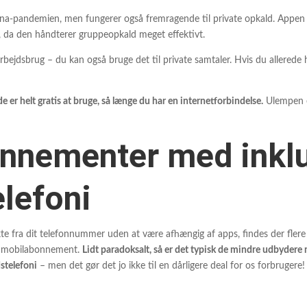
a-pandemien, men fungerer også fremragende til private opkald. Appen er
 da den håndterer gruppeopkald meget effektivt.
rbejdsbrug – du kan også bruge det til private samtaler. Hvis du allerede
 de er helt gratis at bruge, så længe du har en internetforbindelse.
Ulempen er
nnementer med inkl
lefoni
kte fra dit telefonnummer uden at være afhængig af apps, findes der fler
es mobilabonnement.
Lidt paradoksalt, så er det typisk de mindre udbydere
dstelefoni
– men det gør det jo ikke til en dårligere deal for os forbrugere