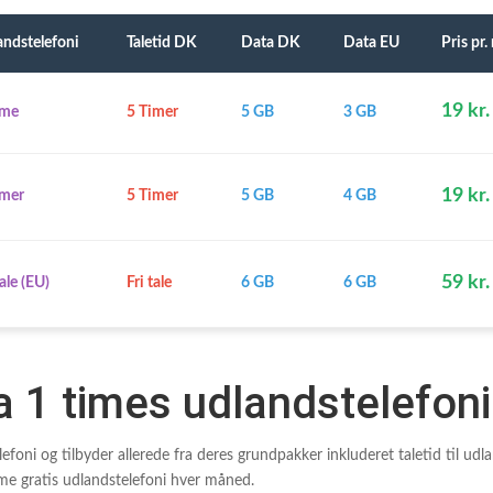
andstelefoni
Taletid DK
Data DK
Data EU
Pris pr
19 kr.
ime
5 Timer
5 GB
3 GB
19 kr.
imer
5 Timer
5 GB
4 GB
59 kr.
tale (EU)
Fri tale
6 GB
6 GB
a 1 times udlandstelefoni
lefoni og tilbyder allerede fra deres grundpakker inkluderet taletid til udlan
e gratis udlandstelefoni hver måned.