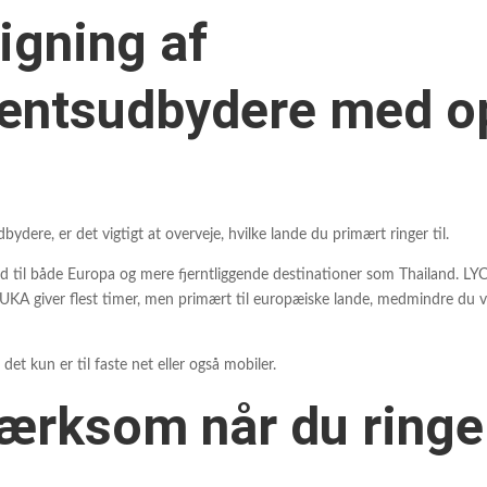
gning af
ntsudbydere med opk
ydere, er det vigtigt at overveje, hvilke lande du primært ringer til.
 til både Europa og mere fjerntliggende destinationer som Thailand. LYCA
 DUKA giver flest timer, men primært til europæiske lande, medmindre d
et kun er til faste net eller også mobiler.
rksom når du ringer