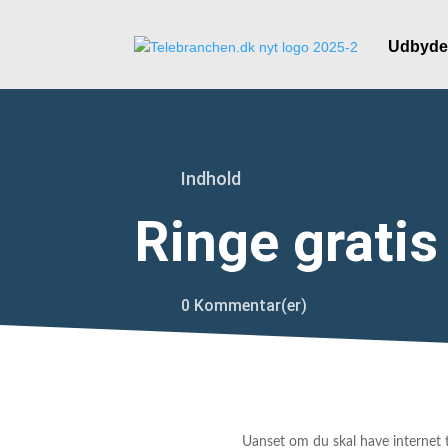
Udbyde
Indhold
Ringe gratis 
0 Kommentar(er)
Uanset om du skal have internet t