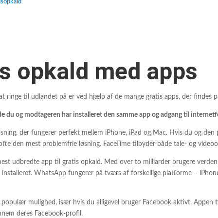
ndsopkald
is opkald med apps
 ringe til udlandet på er ved hjælp af de mange gratis apps, der findes 
de du og modtageren har installeret den samme app og adgang til internetf
ning, der fungerer perfekt mellem iPhone, iPad og Mac. Hvis du og den per
fte den mest problemfrie løsning. FaceTime tilbyder både tale- og videoopk
est udbredte app til gratis opkald. Med over to milliarder brugere verden 
 installeret. WhatsApp fungerer på tværs af forskellige platforme – iPho
populær mulighed, især hvis du alligevel bruger Facebook aktivt. Appen ti
nnem deres Facebook-profil.