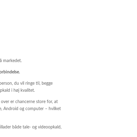
på markedet.
orbindelse.
son, du vil ringe til, begge
ald i høj kvalitet.
over er chancerne store for, at
ne, Android og computer – hvilket
llader både tale- og videoopkald,