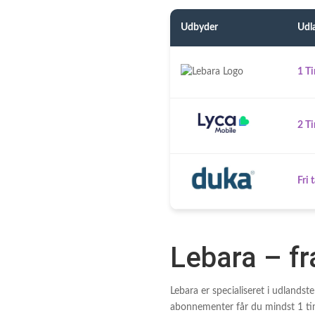
Udbyder
Udl
1 T
2 T
Fri 
Lebara – fr
Lebara er specialiseret i udlandste
abonnementer får du mindst 1 tim