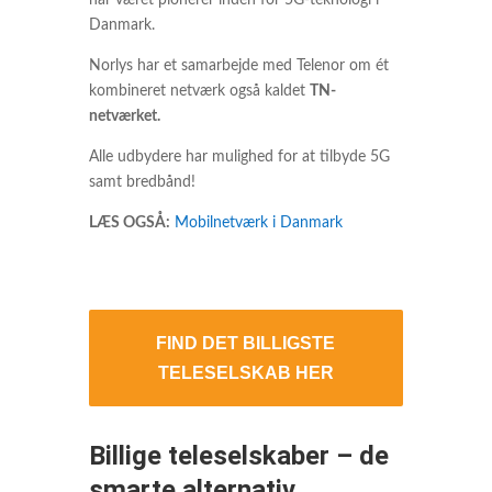
har været pionerer inden for 5G-teknologi i
Danmark.
Norlys har et samarbejde med Telenor om ét
kombineret netværk også kaldet
TN-
netværket.
Alle udbydere har mulighed for at tilbyde 5G
samt bredbånd!
LÆS OGSÅ:
Mobilnetværk i Danmark
FIND DET BILLIGSTE
TELESELSKAB HER
Billige teleselskaber – de
smarte alternativ