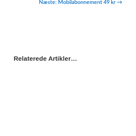
Næste: Mobilabonnement 49 kr
→
Relaterede Artikler…
Velkomstgave mobilabonnement – få gratis gadgets,
når du skifter udbyder Der er 3 udbydere, der giver
dig en velkomstgave når du skifter
mobilabonnement: Telmore Oister Yousee Men: Er