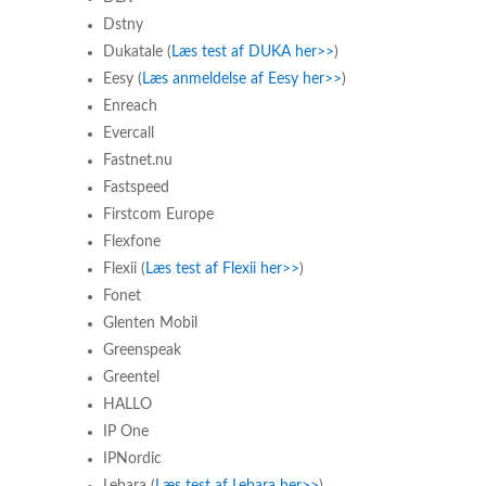
Dstny
Dukatale (
Læs test af DUKA her>>
)
Eesy (
Læs anmeldelse af Eesy her>>
)
Enreach
Evercall
Fastnet.nu
Fastspeed
Firstcom Europe
Flexfone
Flexii (
Læs test af Flexii her>>
)
Fonet
Glenten Mobil
Greenspeak
Greentel
HALLO
IP One
IPNordic