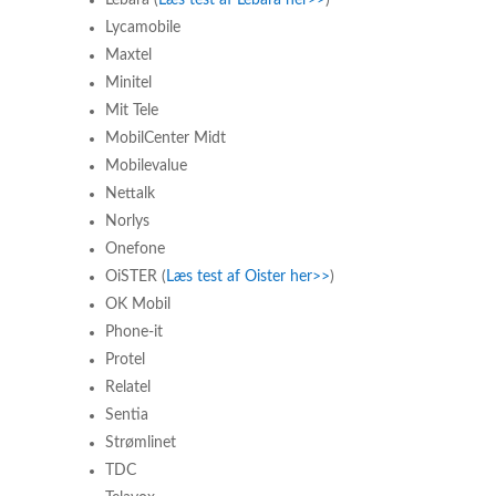
Lebara (
Læs test af Lebara her>>
)
Lycamobile
Maxtel
Minitel
Mit Tele
MobilCenter Midt
Mobilevalue
Nettalk
Norlys
Onefone
OiSTER (
Læs test af Oister her>>
)
OK Mobil
Phone-it
Protel
Relatel
Sentia
Strømlinet
TDC