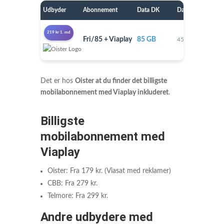
Udbyder
Abonnement
Data DK
Data EU
Pr
219 kr 1. md
Fri/85 + Viaplay
85 GB
29
45 GB
Det er hos
Oister at du finder det billigste
mobilabonnement med Viaplay inkluderet
.
Billigste
mobilabonnement med
Viaplay
Oister: Fra 179 kr. (Viasat med reklamer)
CBB: Fra 279 kr.
Telmore: Fra 299 kr.
Andre udbydere med