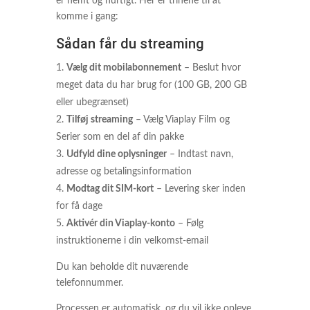
er nemt og hurtigt. Her er trinene til at
komme i gang:
Sådan får du streaming
Vælg dit mobilabonnement
– Beslut hvor
meget data du har brug for (100 GB, 200 GB
eller ubegrænset)
Tilføj streaming
– Vælg Viaplay Film og
Serier som en del af din pakke
Udfyld dine oplysninger
– Indtast navn,
adresse og betalingsinformation
Modtag dit SIM-kort
– Levering sker inden
for få dage
Aktivér din Viaplay-konto
– Følg
instruktionerne i din velkomst-email
Du kan beholde dit nuværende
telefonnummer.
Processen er automatisk, og du vil ikke opleve