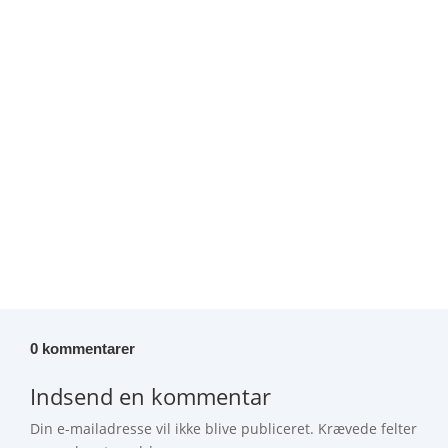
teleudbydere – men hvem står egentlig bag? Svaret
fører os helt tilbage til 1855 og til den norske stat.
Her får du den fulde historie om Telenors ejerskab,
selskabets rødder og dets rolle i det danske
telemarked. Den...
0 kommentarer
Indsend en kommentar
Din e-mailadresse vil ikke blive publiceret.
Krævede felter