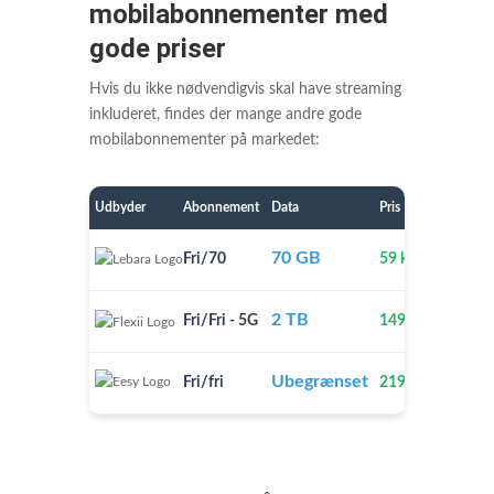
mobilabonnementer med
gode priser
Hvis du ikke nødvendigvis skal have streaming
inkluderet, findes der mange andre gode
mobilabonnementer på markedet:
Udbyder
Abonnement
Data
Pris
Rekl
70 GB
Fri/70
59 kr.
Se
2 TB
Fri/Fri - 5G
149 kr.
Se
Ubegrænset
Fri/fri
219 kr.
Se