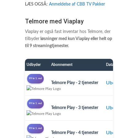
LÆS OGSÅ:
Anmeldelse af CBB TV Pakker
Telmore med Viaplay
Viaplay er også fast inventar hos Telmore, der
tilbyder
løsninger med kun Viaplay eller helt op
til 9 streamingtjenester.
Udbyder
Abonnement
Data
P
99 kr 1. md
Ubegrænset
Telmore Play - 2 tjenester
2
99 kr 1. md
Ubegrænset
Telmore Play - 3 tjenester
3
99 kr 1. md
Ubegrænset
Telmore Play - 4 tjenester
4