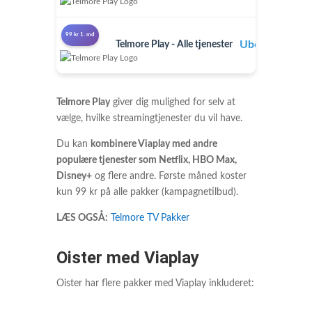
99 kr 1. md
Ubegrænset
Telmore Play - Alle tjenester
5
Telmore Play
giver dig mulighed for selv at
vælge, hvilke streamingtjenester du vil have.
Du kan
kombinere Viaplay med andre
populære tjenester som Netflix, HBO Max,
Disney+
og flere andre. Første måned koster
kun 99 kr på alle pakker (kampagnetilbud).
LÆS OGSÅ:
Telmore TV Pakker
Oister med Viaplay
Oister har flere pakker med Viaplay inkluderet: