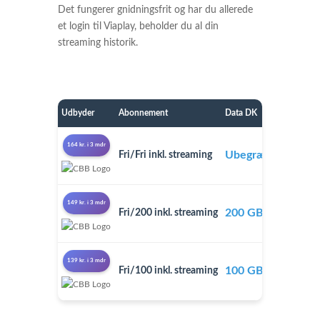
Det fungerer gnidningsfrit og har du allerede
et login til Viaplay, beholder du al din
streaming historik.
Udbyder
Abonnement
Data DK
Pris/
164 kr. i 3 mdr
Ubegrænset
Fri/Fri inkl. streaming
329 kr
149 kr. i 3 mdr
200 GB
Fri/200 inkl. streaming
299 kr
139 kr. i 3 mdr
100 GB
Fri/100 inkl. streaming
279 kr