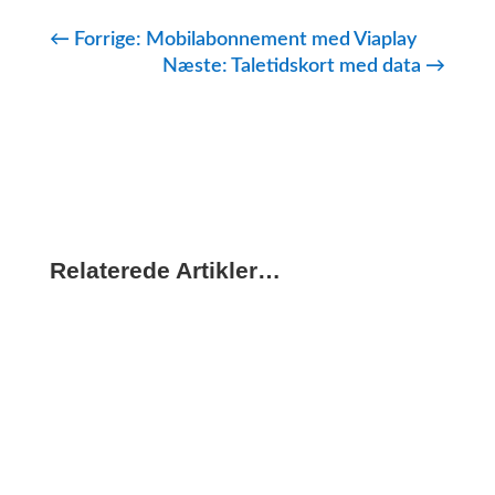
←
Forrige: Mobilabonnement med Viaplay
Næste: Taletidskort med data
→
Relaterede Artikler…
Velkomstgave mobilabonnement – få gratis gadgets,
når du skifter udbyder Der er 3 udbydere, der giver