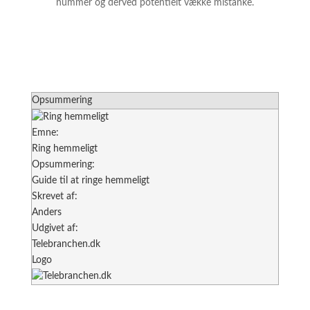
nummer og derved potentielt vække mistanke.
Opsummering
Emne:
Ring hemmeligt
Opsummering:
Guide til at ringe hemmeligt
Skrevet af:
Anders
Udgivet af:
Telebranchen.dk
Logo